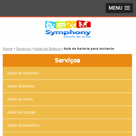
MENU
Home
»
Serviços
»
Aulas de Bateria
»
Aula de bateria para iniciante
Serviços
Aulas de Acordeon
Aulas de Bateria
Aulas de Canto
Aulas de Danças
Aulas de Desenhos