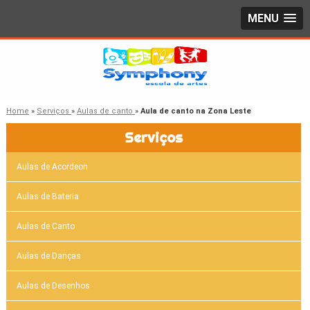
MENU
Home
»
Serviços
»
Aulas de canto
»
Aula de canto na Zona Leste
Serviços
Aulas de Acordeon
Aulas de Bateria
Aulas de Canto
Aulas de Danças
Aulas de Desenhos