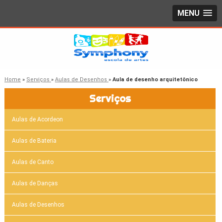
MENU
Home
»
Serviços
»
Aulas de Desenhos
»
Aula de desenho arquitetônico
Serviços
Aulas de Acordeon
Aulas de Bateria
Aulas de Canto
Aulas de Danças
Aulas de Desenhos