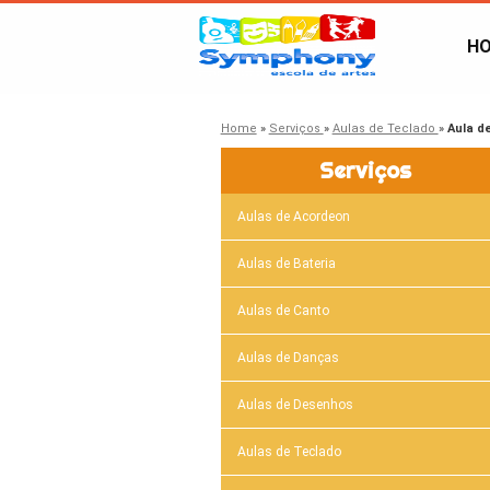
H
Home
»
Serviços
»
Aulas de Teclado
»
Aula d
Serviços
Aulas de Acordeon
Aulas de Bateria
Aulas de Canto
Aulas de Danças
Aulas de Desenhos
Aulas de Teclado