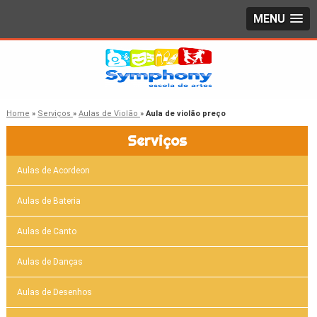
MENU
Home
»
Serviços
»
Aulas de Violão
»
Aula de violão preço
Serviços
Aulas de Acordeon
Aulas de Bateria
Aulas de Canto
Aulas de Danças
Aulas de Desenhos