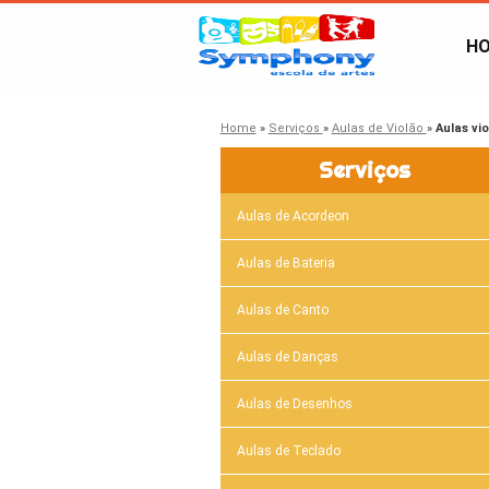
H
Home
»
Serviços
»
Aulas de Violão
»
Aulas vi
Serviços
Aulas de Acordeon
Aulas de Bateria
Aulas de Canto
Aulas de Danças
Aulas de Desenhos
Aulas de Teclado