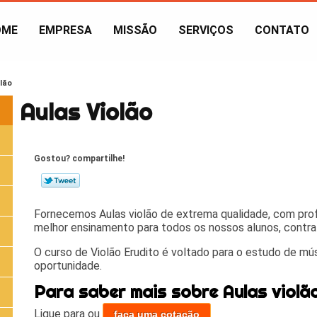
OME
EMPRESA
MISSÃO
SERVIÇOS
CONTATO
olão
Aulas Violão
Gostou? compartilhe!
Fornecemos Aulas violão de extrema qualidade, com profi
melhor ensinamento para todos os nossos alunos, contrat
O curso de Violão Erudito é voltado para o estudo de mús
oportunidade.
Para saber mais sobre Aulas violã
Ligue para
ou
faça uma cotação