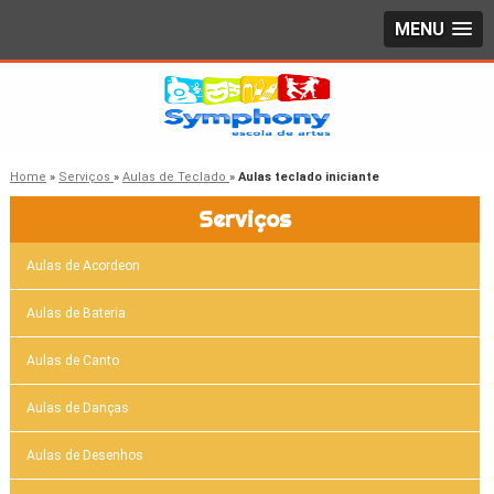
MENU
Home
»
Serviços
»
Aulas de Teclado
»
Aulas teclado iniciante
Serviços
Aulas de Acordeon
Aulas de Bateria
Aulas de Canto
Aulas de Danças
Aulas de Desenhos