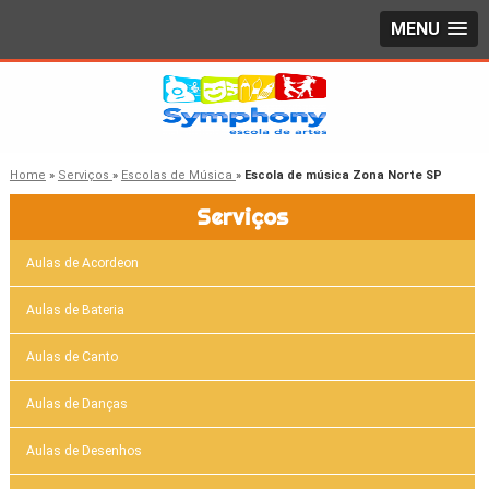
MENU
Home
»
Serviços
»
Escolas de Música
»
Escola de música Zona Norte SP
Serviços
Aulas de Acordeon
Aulas de Bateria
Aulas de Canto
Aulas de Danças
Aulas de Desenhos