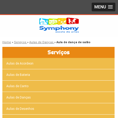
MENU
Home
»
Serviços
»
Aulas de Danças
»
Aula de dança de salão
Serviços
Aulas de Acordeon
Aulas de Bateria
Aulas de Canto
Aulas de Danças
Aulas de Desenhos