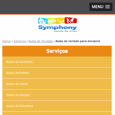
MENU
Home
»
Serviços
»
Aulas de Teclado
»
Aulas de teclado para iniciante
Serviços
Aulas de Acordeon
Aulas de Bateria
Aulas de Canto
Aulas de Danças
Aulas de Desenhos