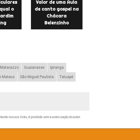
iculares
Valor de uma Aula
qual o
de canto gospel na
Jardim
Chácara
ing
Belenzinho
 Matarazzo
Guaianases
Ipiranga
o Mateus
São Miguel Paulista
Tatuapé
citando nossos links, é proibida sem a autorização do autor.