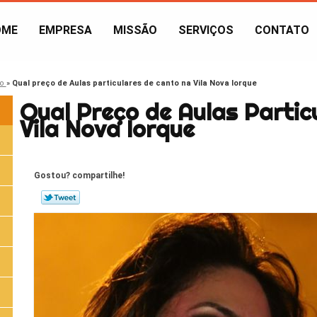
OME
EMPRESA
MISSÃO
SERVIÇOS
CONTATO
to
»
Qual preço de Aulas particulares de canto na Vila Nova Iorque
Qual Preço de Aulas Partic
Vila Nova Iorque
Gostou? compartilhe!