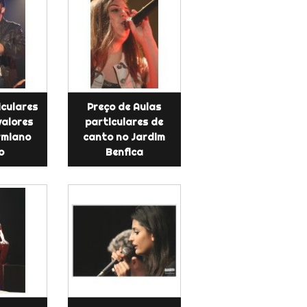
iculares
Preço de Aulas
valores
particulares de
irmiano
canto no Jardim
o
Benfica