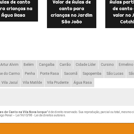
ulas de canto
Valor de Aulas de
Aulas part
ra crianças na
canto para
de canto 
Água Rasa
crianças no Jardim
valor no 
São João
Cotch
Artur Alvim
Belém
Cangaíba
Carrão
Cidade Líder
Cursino
Ermelino
ue do Carmo
Penha
Ponte Rasa
Sacomã
Sapopemba
São Lucas
Sã
Vila Jacuí
Vila Matilde
Vila Prudente
Água Rasa
es de Canto na Vila Nova Iorque
" é de direito reservado. Sua reprodução, parcial ou total, mesmo 
digo Penal –
Lei 9610/98 - Lei de direitos autorais
.