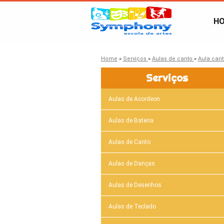
H
Home
»
Serviços
»
Aulas de canto
»
Aula can
Serviços
Aulas de Acordeon
Aulas de Bateria
Aulas de Canto
Aulas de Danças
Aulas de Desenhos
Aulas de Teclado