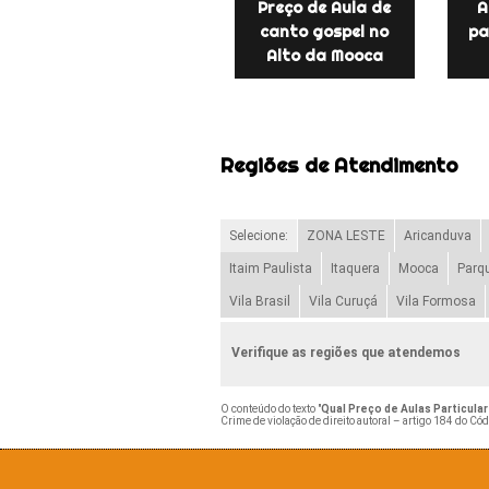
Preço de Aula de
A
canto gospel no
pa
Alto da Mooca
Regiões de Atendimento
Selecione:
ZONA LESTE
Aricanduva
Itaim Paulista
Itaquera
Mooca
Parq
Vila Brasil
Vila Curuçá
Vila Formosa
Verifique as regiões que atendemos
O conteúdo do texto "
Qual Preço de Aulas Particular
Crime de violação de direito autoral – artigo 184 do Có