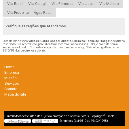
Vila Brasil
Vila Curuçá
Vila Formosa
Vila Jacuí
Vila Matilde
Vila Prudente
Água Rasa
Verifique as regiões que atendemos
O conteúdo do texto "
Aula de Canto Gospel Quanto Custa na Penha de França
" é de direito
reservado. Sua reprodução, parcial ou total, mesmo citando nossos links, é proibida sem a
autorização do autor. Crime de violação de direito autoral – artigo 184 do Código Penal –
Lei
9610/98 - Lei de direitos autorais
.
Home
Empresa
Missão
Serviços
Contato
Mapa do site
©
O inteiro teor deste site está sujeito à proteção de direitos autorais. Copyright
Escola
Symphony (Lei 9610 de 19/02/1998)