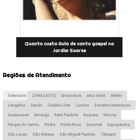
Quanto custa Aula de canto gospel no
Jardim Soares
Regiões de Atendimento
Selecione:
ZONA LESTE
Aricanduva
Artur Alvim
Belém
Cangaíba
Carrão
Cidade Líder
Cursino
Ermelino Matarazzo
Guaianases
Ipiranga
Itaim Paulista
Itaquera
Mooca
Parque do Carmo
Penha
Ponte Rasa
Sacomã
Sapopemba
São Lucas
São Mateus
São Miguel Paulista
Tatuapé