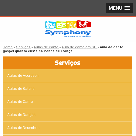
MENU
Home
»
Serviços
»
Aulas de canto
»
Aula de canto em SP
»
Aula de canto
gospel quanto custa na Penha de França
Serviços
Aulas de Acordeon
Aulas de Bateria
Aulas de Canto
Aulas de Danças
Aulas de Desenhos