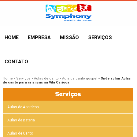
HOME
EMPRESA
MISSÃO
SERVIÇOS
CONTATO
Home
»
Serviços
»
Aulas de canto
»
Aula de canto gospel
»
Onde achar Aulas
de canto para crianças na Vila Carioca
Serviços
Aulas de Acordeon
Aulas de Bateria
Aulas de Canto