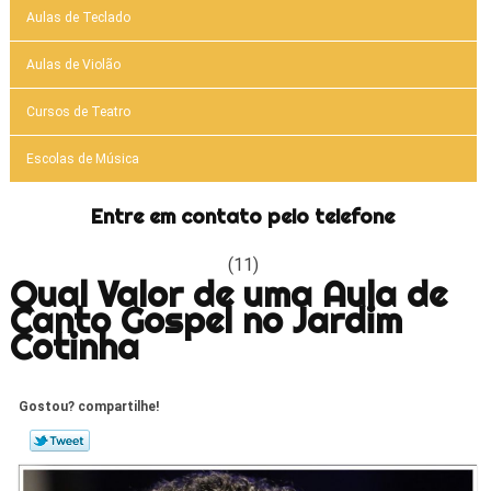
Aulas de Teclado
Aulas de Violão
Cursos de Teatro
Escolas de Música
Entre em contato pelo telefone
(11)
Qual Valor de uma Aula de
Canto Gospel no Jardim
Cotinha
Gostou? compartilhe!