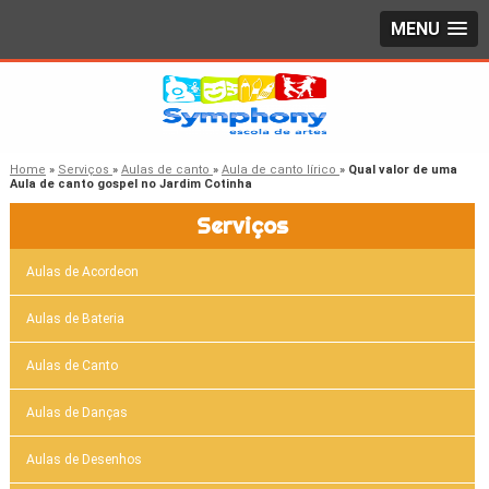
MENU
Home
»
Serviços
»
Aulas de canto
»
Aula de canto lírico
»
Qual valor de uma
Aula de canto gospel no Jardim Cotinha
Serviços
Aulas de Acordeon
Aulas de Bateria
Aulas de Canto
Aulas de Danças
Aulas de Desenhos