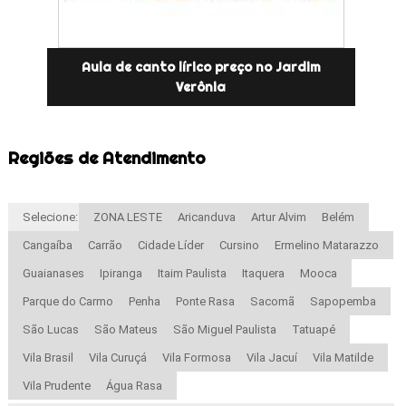
Aula de canto lírico preço no Jardim
Verônia
Regiões de Atendimento
Selecione:
ZONA LESTE
Aricanduva
Artur Alvim
Belém
Cangaíba
Carrão
Cidade Líder
Cursino
Ermelino Matarazzo
Guaianases
Ipiranga
Itaim Paulista
Itaquera
Mooca
Parque do Carmo
Penha
Ponte Rasa
Sacomã
Sapopemba
São Lucas
São Mateus
São Miguel Paulista
Tatuapé
Vila Brasil
Vila Curuçá
Vila Formosa
Vila Jacuí
Vila Matilde
Vila Prudente
Água Rasa