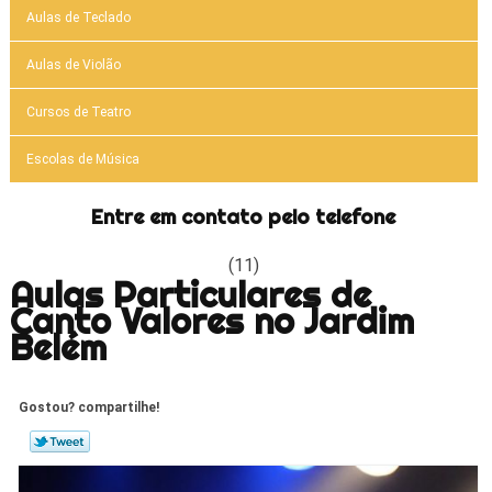
Aulas de Teclado
Aulas de Violão
Cursos de Teatro
Escolas de Música
Entre em contato pelo telefone
(11)
Aulas Particulares de
Canto Valores no Jardim
Belém
Gostou? compartilhe!