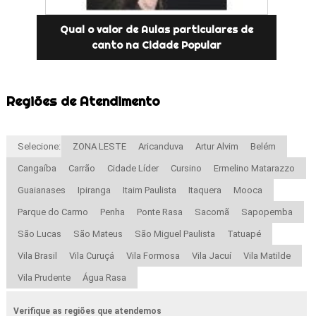
Qual o valor de Aulas particulares de
canto na Cidade Popular
Regiões de Atendimento
Selecione:
ZONA LESTE
Aricanduva
Artur Alvim
Belém
Cangaíba
Carrão
Cidade Líder
Cursino
Ermelino Matarazzo
Guaianases
Ipiranga
Itaim Paulista
Itaquera
Mooca
Parque do Carmo
Penha
Ponte Rasa
Sacomã
Sapopemba
São Lucas
São Mateus
São Miguel Paulista
Tatuapé
Vila Brasil
Vila Curuçá
Vila Formosa
Vila Jacuí
Vila Matilde
Vila Prudente
Água Rasa
Verifique as regiões que atendemos