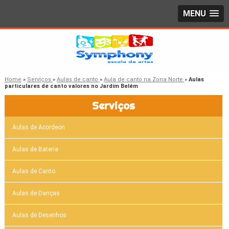
MENU
Home
»
Serviços
»
Aulas de canto
»
Aula de canto na Zona Norte
»
Aulas
particulares de canto valores no Jardim Belém
Serviços
Aulas de Acordeon
Aulas de Bateria
Aulas de Canto
Aulas de Danças
Aulas de Desenhos