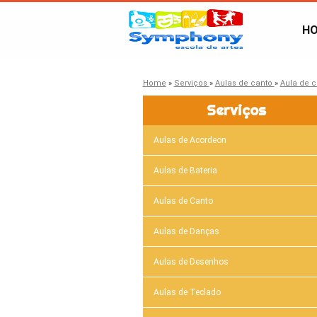
H
Home
»
Serviços
»
Aulas de canto
»
Aula de c
Serviços
Aulas de Acordeon
Aulas de Bateria
Aulas de Canto
Aulas de Danças
Aulas de Desenhos
Aulas de Teclado