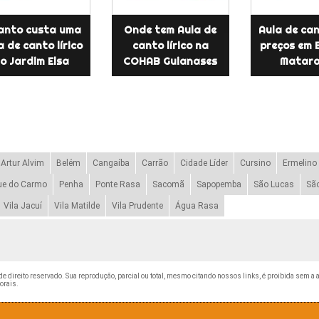
anto custa uma
Onde tem Aula de
Aula de can
a de canto lírico
canto lírico na
preços em 
o Jardim Elsa
COHAB Guianases
Matara
Artur Alvim
Belém
Cangaíba
Carrão
Cidade Líder
Cursino
Ermelino
ue do Carmo
Penha
Ponte Rasa
Sacomã
Sapopemba
São Lucas
Sã
Vila Jacuí
Vila Matilde
Vila Prudente
Água Rasa
 de direito reservado. Sua reprodução, parcial ou total, mesmo citando nossos links, é proibida sem a a
torais
.