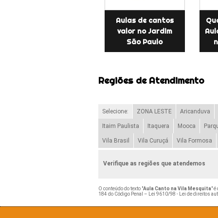
Aulas de cantos
Qu
valor no Jardim
Aul
São Paulo
n
Regiões de Atendimento
Selecione:
ZONA LESTE
Aricanduva
Itaim Paulista
Itaquera
Mooca
Parq
Vila Brasil
Vila Curuçá
Vila Formosa
Verifique as regiões que atendemos
O conteúdo do texto "
Aula Canto na Vila Mesquita
" é
184 do Código Penal –
Lei 9610/98 - Lei de direitos au