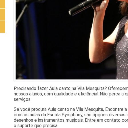
Precisando fazer Aula canto na Vila Mesquita? Oferecem
nossos alunos, com qualidade e eficiência! Não perca a 
serviços.
Se você procura Aula canto na Vila Mesquita, Encontre 
com os aulas da Escola Symphony, são opções diversas di
desenhos e instrumentos musicais. Entre em contato com
o suporte que precisa.