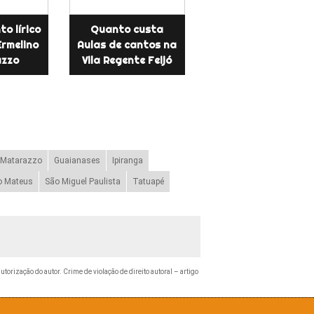
to lírico
Quanto custa
Ermelino
Aulas de cantos na
zzo
Vila Regente Feijó
 Matarazzo
Guaianases
Ipiranga
o Mateus
São Miguel Paulista
Tatuapé
utorização do autor. Crime de violação de direito autoral – artigo