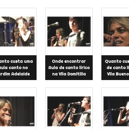
anto custa uma
Onde encontrar
Quanto cus
Aula canto no
Aula de canto lírico
de canto l
ardim Adelaide
na Vila Domitilia
Vila Bueno