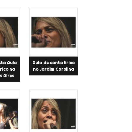
ta Aula
Aula de canto lírico
írico na
no Jardim Carolina
s Aires