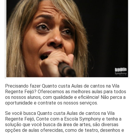
Precisando fazer Quanto custa Aulas de cantos na Vila
Regente Feijó? Oferecemos as melhores aulas para todos
os nossos alunos, com qualidade e eficiência! Não perca a
oportunidade e contrate os nossos serviços.
Se você busca Quanto custa Aulas de cantos na Vila
Regente Feijó, Conte com a Escola Symphony e tenha a
solução que você busca da área de artes, são diversas
opções de aulas oferecidas, como de teatro, desenhos e