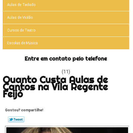
Aulas de Teclado
Aulas de Violão
Cursos de Teatro
Escolas de Música
Entre em contato pelo telefone
(11)
Quanto Custa Aulas de
Cantos na Vila Regente
Feijó
Gostou? compartilhe!