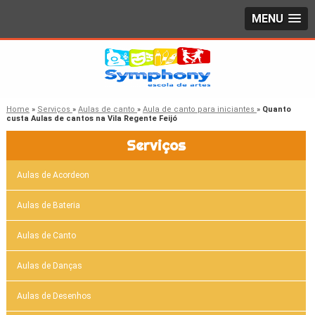
MENU
Home
»
Serviços
»
Aulas de canto
»
Aula de canto para iniciantes
»
Quanto
custa Aulas de cantos na Vila Regente Feijó
Serviços
Aulas de Acordeon
Aulas de Bateria
Aulas de Canto
Aulas de Danças
Aulas de Desenhos