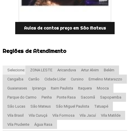
Aulas de cantos preço em São Mateus
Regiões de Atendimento
Selecione:
ZONA LESTE
Aricanduva
Artur Alvim
Belém
Cangaíba
Carrão
Cidade Líder
Cursino
Ermelino Matarazzo
Guaianases
Ipiranga
Itaim Paulista
Itaquera
Mooca
Parque do Carmo
Penha
Ponte Rasa
Sacomã
Sapopemba
São Lucas
São Mateus
São Miguel Paulista
Tatuapé
Vila Brasil
Vila Curuçá
Vila Formosa
Vila Jacuí
Vila Matilde
Vila Prudente
Água Rasa