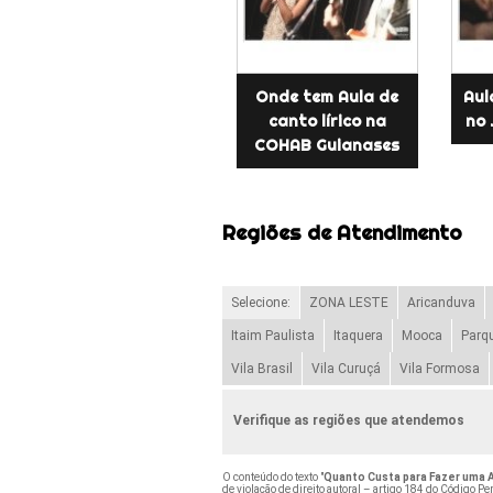
Onde tem Aula de
Aul
canto lírico na
no 
COHAB Guianases
Regiões de Atendimento
Selecione:
ZONA LESTE
Aricanduva
Itaim Paulista
Itaquera
Mooca
Parq
Vila Brasil
Vila Curuçá
Vila Formosa
Verifique as regiões que atendemos
O conteúdo do texto "
Quanto Custa para Fazer uma 
de violação de direito autoral – artigo 184 do Código Pe