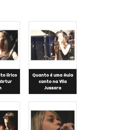
to lírico
Quanto é uma Aula
 Artur
canto na Vila
m
Jussara