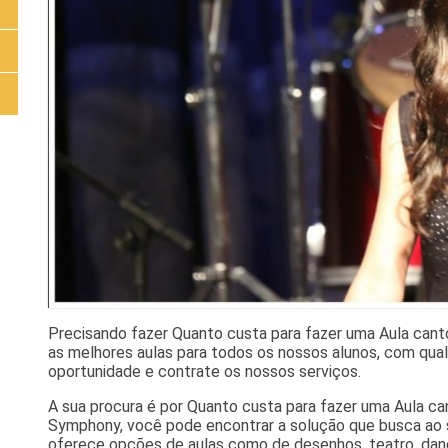
Precisando fazer Quanto custa para fazer uma Aula can
as melhores aulas para todos os nossos alunos, com qual
oportunidade e contrate os nossos serviços.
A sua procura é por Quanto custa para fazer uma Aula c
Symphony, você pode encontrar a solução que busca ao se 
oferece opções de aulas como de desenhos, teatro, danç