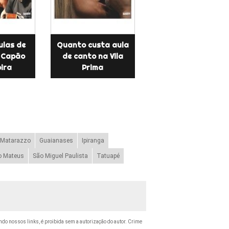
ulas de
Quanto custa aula
 Capão
de canto na Vila
ira
Prima
 Matarazzo
Guaianases
Ipiranga
o Mateus
São Miguel Paulista
Tatuapé
tando nossos links, é proibida sem a autorização do autor. Crime