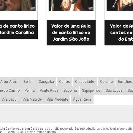
a de canto lírico
Valor de uma Aula
Valor de A
Jardim Carolina
de canto lírico no
cantos no
Jardim São João
do Emb
Artur Alvim
Belém
Cangaíba
Carrão
Cidade Líder
Cursino
Ermelino
ue do Carmo
Penha
Ponte Rasa
Sacomã
Sapopemba
São Lucas
Sã
Vila Jacuí
Vila Matilde
Vila Prudente
Água Rasa
Aula Canto no Jardim Cardoso
" é de direito reservado. Sua reprodução, parcial ou total, mesmo ci
nal –
Lei 9610/98 - Lei de direitos autorais
.