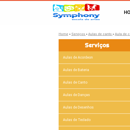
H
Home
»
Serviços
»
Aulas de canto
»
Aula de c
Serviços
Aulas de Acordeon
Aulas de Bateria
Aulas de Canto
Aulas de Danças
Aulas de Desenhos
Aulas de Teclado