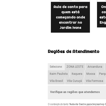
Aula de canto para
On
quem está
ca
começando onde
est
encontrar no
Eng
Jardim Ivone
Regiões de Atendimento
Selecione:
ZONA LESTE
Aricanduva
Itaim Paulista
Itaquera
Mooca
Parq
Vila Brasil
Vila Curuçá
Vila Formosa
Verifique as regiões que atendemos
O conteúdo do texto "
Aula de Canto para Iniciantes 