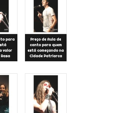
nto para
Preço de Aula de
stá
canto para quem
 valor
está começando na
 Rasa
Cidade Patriarca