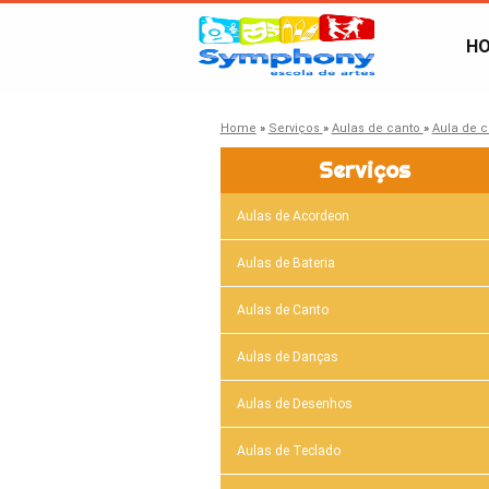
H
Home
»
Serviços
»
Aulas de canto
»
Aula de 
Serviços
Aulas de Acordeon
Aulas de Bateria
Aulas de Canto
Aulas de Danças
Aulas de Desenhos
Aulas de Teclado