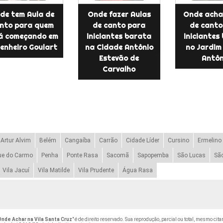
de tem Aula de
Onde fazer Aulas
Onde acha
nto para quem
de canto para
de canto
á começando em
iniciantes barata
iniciantes
enheiro Goulart
na Cidade Antônio
no Jardim
Estevão de
Antôn
Carvalho
Artur Alvim
Belém
Cangaíba
Carrão
Cidade Líder
Cursino
Ermelino
ue do Carmo
Penha
Ponte Rasa
Sacomã
Sapopemba
São Lucas
Sã
Vila Jacuí
Vila Matilde
Vila Prudente
Água Rasa
Onde Achar na Vila Santa Cruz
" é de direito reservado. Sua reprodução, parcial ou total, mesmo cit