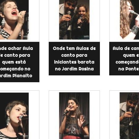
de achar Aula
Onde tem Aulas de
Aula de ca
e canto para
canto para
quem e
quem está
iniciantes barata
começando
começando no
no Jardim Rosina
na Ponte
ardim Planalto