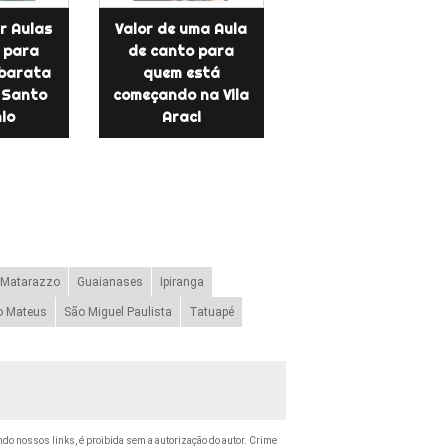
r Aulas
Valor de uma Aula
 para
de canto para
 barata
quem está
 Santo
começando na Vila
io
Araci
 Matarazzo
Guaianases
Ipiranga
o Mateus
São Miguel Paulista
Tatuapé
ando nossos links, é proibida sem a autorização do autor. Crime