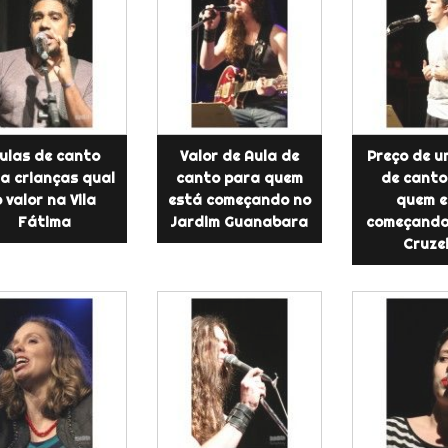
ulas de canto
Valor de Aula de
Preço de u
a crianças qual
canto para quem
de canto
 valor na Vila
está começando no
quem e
Fátima
Jardim Guanabara
começando 
Cruze