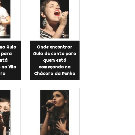
ma Aula
Onde encontrar
 para
Aula de canto para
stá
quem está
na Vila
começando na
iro
Chácara da Penha