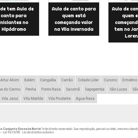
de tem Aula de
Aula de canto para
Aula de ca
canto para
quem está
quem e
iniciantes no
começando valor
começand
Hipódromo
na Vila Invernada
tem no Ja
Loren
Artur Alvim
Belém
Cangaíba
Carrão
Cidade Líder
Cursino
Ermelino
ue do Carmo
Penha
Ponte Rasa
Sacomã
Sapopemba
São Lucas
Sã
Vila Jacuí
Vila Matilde
Vila Prudente
Água Rasa
 no Conjunto Encosta Norte
" é de direito reservado. Sua reprodução, parcial ou total, mesmo citan
 –
Lei 9610/98 - Lei de direitos autorais
.