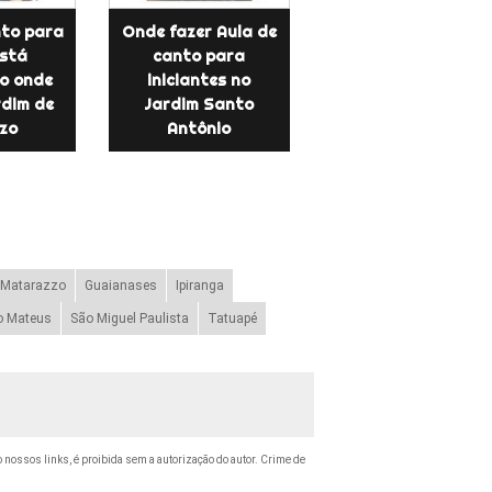
nto para
Onde fazer Aula de
stá
canto para
o onde
iniciantes no
rdim de
Jardim Santo
zo
Antônio
 Matarazzo
Guaianases
Ipiranga
o Mateus
São Miguel Paulista
Tatuapé
do nossos links, é proibida sem a autorização do autor. Crime de