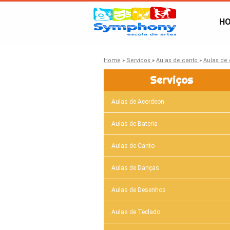
H
Home
»
Serviços
»
Aulas de canto
»
Aulas de 
Serviços
Aulas de Acordeon
Aulas de Bateria
Aulas de Canto
Aulas de Danças
Aulas de Desenhos
Aulas de Teclado