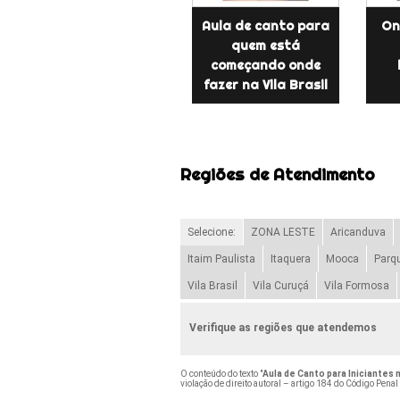
Aula de canto para
On
quem está
começando onde
fazer na Vila Brasil
Regiões de Atendimento
Selecione:
ZONA LESTE
Aricanduva
Itaim Paulista
Itaquera
Mooca
Parq
Vila Brasil
Vila Curuçá
Vila Formosa
Verifique as regiões que atendemos
O conteúdo do texto "
Aula de Canto para Iniciantes
violação de direito autoral – artigo 184 do Código Penal