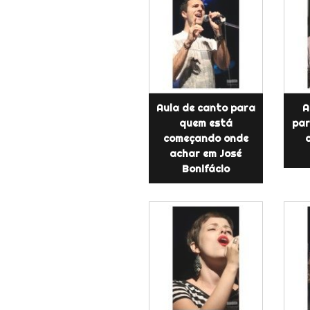
Aula de canto para
A
quem está
par
começando onde
o
achar em José
Bonifácio