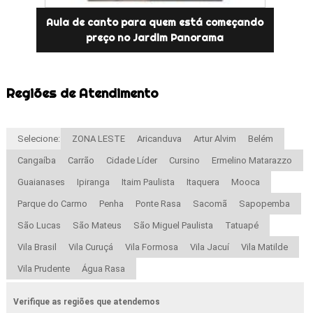
Aula de canto para quem está começando
preço no Jardim Panorama
Regiões de Atendimento
Selecione:
ZONA LESTE
Aricanduva
Artur Alvim
Belém
Cangaíba
Carrão
Cidade Líder
Cursino
Ermelino Matarazzo
Guaianases
Ipiranga
Itaim Paulista
Itaquera
Mooca
Parque do Carmo
Penha
Ponte Rasa
Sacomã
Sapopemba
São Lucas
São Mateus
São Miguel Paulista
Tatuapé
Vila Brasil
Vila Curuçá
Vila Formosa
Vila Jacuí
Vila Matilde
Vila Prudente
Água Rasa
Verifique as regiões que atendemos