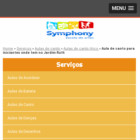
MENU
Home
»
Serviços
»
Aulas de canto
»
Aulas de canto lírico
»
Aula de canto para
iniciantes onde tem no Jardim Ruth
Serviços
Aulas de Acordeon
Aulas de Bateria
Aulas de Canto
Aulas de Danças
Aulas de Desenhos