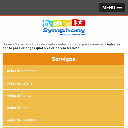
MENU
Home
»
Serviços
»
Aulas de canto
»
Aulas de canto para crianças
»
Aulas de
canto para crianças qual o valor na Vila Marieta
Serviços
Aulas de Acordeon
Aulas de Bateria
Aulas de Canto
Aulas de Danças
Aulas de Desenhos