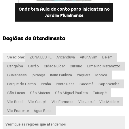
Onde tem Aula de canto para iniciantes no
Jardim Fluminense
Regiões de Atendimento
Selecione:
ZONA LESTE
Aricanduva
Artur Alvim
Belém
Cangaíba
Carrão
Cidade Líder
Cursino
Ermelino Matarazzo
Guaianases
Ipiranga
Itaim Paulista
Itaquera
Mooca
Parque do Carmo
Penha
Ponte Rasa
Sacomã
Sapopemba
São Lucas
São Mateus
São Miguel Paulista
Tatuapé
Vila Brasil
Vila Curuçá
Vila Formosa
Vila Jacuí
Vila Matilde
Vila Prudente
Água Rasa
Verifique as regiões que atendemos