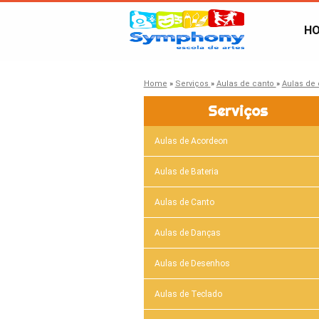
H
Home
»
Serviços
»
Aulas de canto
»
Aulas de 
Serviços
Aulas de Acordeon
Aulas de Bateria
Aulas de Canto
Aulas de Danças
Aulas de Desenhos
Aulas de Teclado