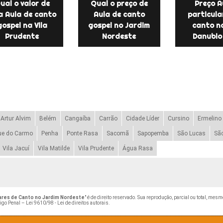
ual o valor de
Qual o preço de
Preço A
 Aula de canto
Aula de canto
particula
gospel na Vila
gospel no Jardim
canto na
Prudente
Nordeste
Danubio
Artur Alvim
Belém
Cangaíba
Carrão
Cidade Líder
Cursino
Ermelino
ue do Carmo
Penha
Ponte Rasa
Sacomã
Sapopemba
São Lucas
Sã
Vila Jacuí
Vila Matilde
Vila Prudente
Água Rasa
ares de Canto no Jardim Nordeste
" é de direito reservado. Sua reprodução, parcial ou total, mes
digo Penal –
Lei 9610/98 - Lei de direitos autorais
.