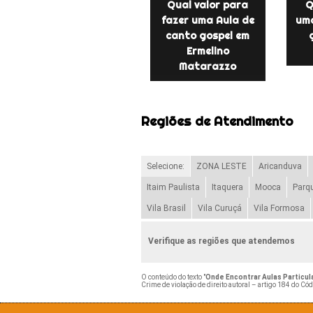
Qual valor para
Q
fazer uma Aula de
uma
canto gospel em
Ermelino
Matarazzo
Regiões de Atendimento
Selecione:
ZONA LESTE
Aricanduva
Itaim Paulista
Itaquera
Mooca
Parq
Vila Brasil
Vila Curuçá
Vila Formosa
Verifique as regiões que atendemos
O conteúdo do texto "
Onde Encontrar Aulas Particul
Crime de violação de direito autoral – artigo 184 do Có