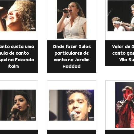
anto custa uma
Onde fazer Aulas
Valor de 
Aula de canto
particulares de
canto gos
pel na Fazenda
canto no Jardim
Vila S
Itaim
Haddad