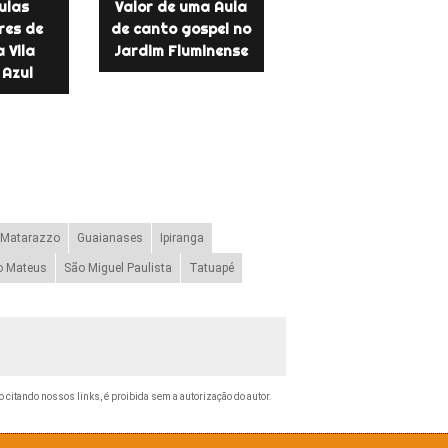
ulas
Valor de uma Aula
res de
de canto gospel no
 Vila
Jardim Fluminense
 Azul
 Matarazzo
Guaianases
Ipiranga
o Mateus
São Miguel Paulista
Tatuapé
mo citando nossos links, é proibida sem a autorização do autor.