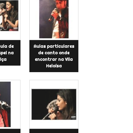
Aula de
Aulas particulares
pel na
de canto onde
uiça
encontrar na Vila
Heloísa