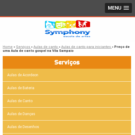
MENU
Home
»
Serviços
»
Aulas de canto
»
Aulas de canto para iniciantes
»
Preço de
uma Aula de canto gospel na Vila Sampaio
Serviços
Aulas de Acordeon
Aulas de Bateria
Aulas de Canto
Aulas de Danças
Aulas de Desenhos