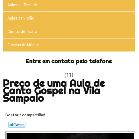
Aulas de Teclado
Aulas de Violão
Cursos de Teatro
Escolas de Música
Entre em contato pelo telefone
(11)
Preço de uma Aula de
Canto Gospel na Vila
Sampaio
Gostou? compartilhe!