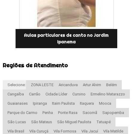
Aulas particulares de canto no Jardim
Ipanema
Regiões de Atendimento
Selecione:
ZONA LESTE
Aricanduva
Artur Alvim
Belém
Cangaíba
Carrão
Cidade Líder
Cursino
Ermelino Matarazzo
Guaianases
Ipiranga
Itaim Paulista
Itaquera
Mooca
Parque do Carmo
Penha
Ponte Rasa
Sacomã
Sapopemba
São Lucas
São Mateus
São Miguel Paulista
Tatuapé
Vila Brasil
Vila Curuçá
Vila Formosa
Vila Jacuí
Vila Matilde