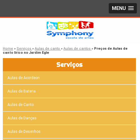
MENU
Home
»
Serviços
»
Aulas de canto
»
Aulas de cantos
»
Preços de Aulas de
canto lírico no Jardim Egle
Serviços
Aulas de Acordeon
Aulas de Bateria
Aulas de Canto
Aulas de Danças
Aulas de Desenhos