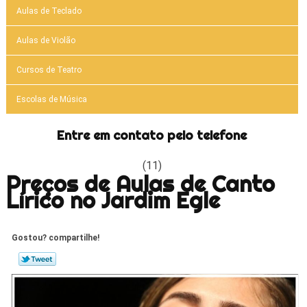
Aulas de Teclado
Aulas de Violão
Cursos de Teatro
Escolas de Música
Entre em contato pelo telefone
(11)
Preços de Aulas de Canto
Lírico no Jardim Egle
Gostou? compartilhe!