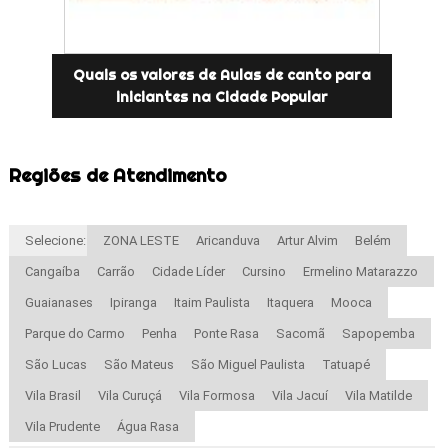
Quais os valores de Aulas de canto para
iniciantes na Cidade Popular
Regiões de Atendimento
Selecione:
ZONA LESTE
Aricanduva
Artur Alvim
Belém
Cangaíba
Carrão
Cidade Líder
Cursino
Ermelino Matarazzo
Guaianases
Ipiranga
Itaim Paulista
Itaquera
Mooca
Parque do Carmo
Penha
Ponte Rasa
Sacomã
Sapopemba
São Lucas
São Mateus
São Miguel Paulista
Tatuapé
Vila Brasil
Vila Curuçá
Vila Formosa
Vila Jacuí
Vila Matilde
Vila Prudente
Água Rasa