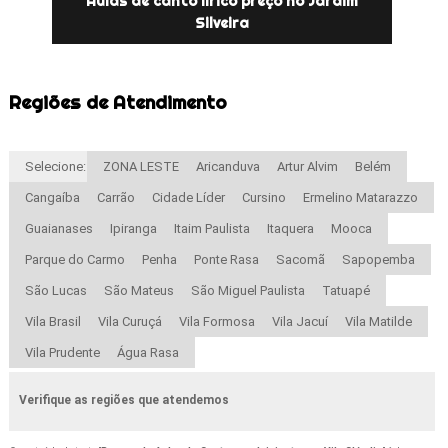
Aulas de canto lírico preço no Jardim
Silveira
Regiões de Atendimento
Selecione:
ZONA LESTE
Aricanduva
Artur Alvim
Belém
Cangaíba
Carrão
Cidade Líder
Cursino
Ermelino Matarazzo
Guaianases
Ipiranga
Itaim Paulista
Itaquera
Mooca
Parque do Carmo
Penha
Ponte Rasa
Sacomã
Sapopemba
São Lucas
São Mateus
São Miguel Paulista
Tatuapé
Vila Brasil
Vila Curuçá
Vila Formosa
Vila Jacuí
Vila Matilde
Vila Prudente
Água Rasa
Verifique as regiões que atendemos