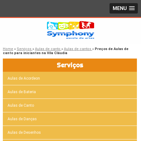
MENU
Home
»
Serviços
»
Aulas de canto
»
Aulas de cantos
»
Preços de Aulas de
canto para iniciantes na Vila Cláudia
Serviços
Aulas de Acordeon
Aulas de Bateria
Aulas de Canto
Aulas de Danças
Aulas de Desenhos