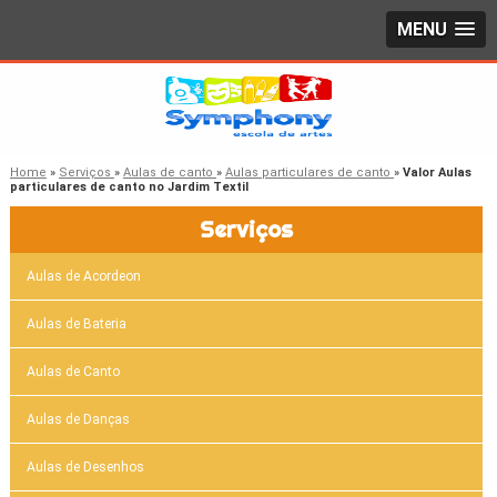
MENU
Home
»
Serviços
»
Aulas de canto
»
Aulas particulares de canto
»
Valor Aulas
particulares de canto no Jardim Textil
Serviços
Aulas de Acordeon
Aulas de Bateria
Aulas de Canto
Aulas de Danças
Aulas de Desenhos