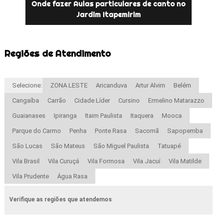
Onde fazer Aulas particulares de canto no
Jardim Itapemirim
Regiões de Atendimento
Selecione:
ZONA LESTE
Aricanduva
Artur Alvim
Belém
Cangaíba
Carrão
Cidade Líder
Cursino
Ermelino Matarazzo
Guaianases
Ipiranga
Itaim Paulista
Itaquera
Mooca
Parque do Carmo
Penha
Ponte Rasa
Sacomã
Sapopemba
São Lucas
São Mateus
São Miguel Paulista
Tatuapé
Vila Brasil
Vila Curuçá
Vila Formosa
Vila Jacuí
Vila Matilde
Vila Prudente
Água Rasa
Verifique as regiões que atendemos