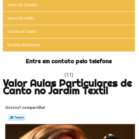
Aulas de Teclado
Aulas de Violão
Cursos de Teatro
Escolas de Música
Entre em contato pelo telefone
(11)
Valor Aulas Particulares de
Canto no Jardim Textil
Gostou? compartilhe!