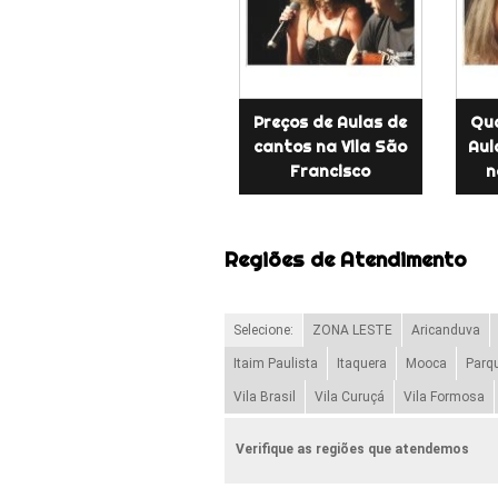
Preços de Aulas de
Qu
cantos na Vila São
Aul
Francisco
n
Regiões de Atendimento
Selecione:
ZONA LESTE
Aricanduva
Itaim Paulista
Itaquera
Mooca
Parq
Vila Brasil
Vila Curuçá
Vila Formosa
Verifique as regiões que atendemos