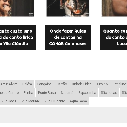
anto custa uma
Onde fazer Aulas
Quanto cus
a de canto lírico
de cantos na
de canto 
a Vila Cláudia
COHAB Guianases
Luca
Artur Alvim
Belém
Cangaíba
Carrão
Cidade Líder
Cursino
Ermelino
ue do Carmo
Penha
Ponte Rasa
Sacomã
Sapopemba
São Lucas
Sã
Vila Jacuí
Vila Matilde
Vila Prudente
Água Rasa