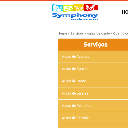
H
Home
»
Serviços
»
Aulas de canto
»
Quanto c
Serviços
Aulas de Acordeon
Aulas de Bateria
Aulas de Canto
Aulas de Danças
Aulas de Desenhos
Aulas de Teclado