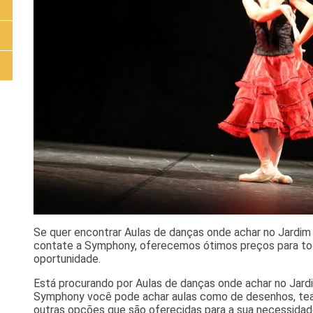
Se quer encontrar Aulas de danças onde achar no Jardim 
contate a Symphony, oferecemos ótimos preços para to
oportunidade.
Está procurando por Aulas de danças onde achar no Jard
Symphony você pode achar aulas como de desenhos, teat
outras opções que são oferecidas para a sua necessidade