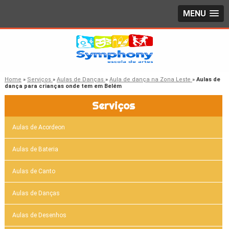
MENU
Home
»
Serviços
»
Aulas de Danças
»
Aula de dança na Zona Leste
»
Aulas de
dança para crianças onde tem em Belém
Serviços
Aulas de Acordeon
Aulas de Bateria
Aulas de Canto
Aulas de Danças
Aulas de Desenhos