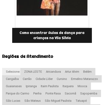
Como encontrar Aulas de dança para
crianças na Vila Sílvia
Regiões de Atendimento
Selecione:
ZONA LESTE
Aricanduva
Artur Alvim
Belém
Cangaíba
Carrão
Cidade Líder
Cursino
Ermelino Matarazzo
Guaianases
Ipiranga
Itaim Paulista
Itaquera
Mooca
Parque do Carmo
Penha
Ponte Rasa
Sacomã
Sapopemba
São Lucas
São Mateus
São Miguel Paulista
Tatuapé