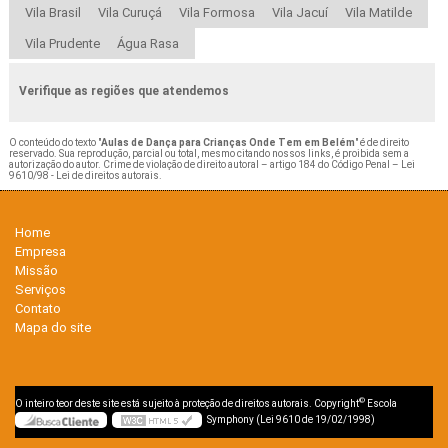
Vila Brasil
Vila Curuçá
Vila Formosa
Vila Jacuí
Vila Matilde
Vila Prudente
Água Rasa
Verifique as regiões que atendemos
O conteúdo do texto "
Aulas de Dança para Crianças Onde Tem em Belém
" é de direito
reservado. Sua reprodução, parcial ou total, mesmo citando nossos links, é proibida sem a
autorização do autor. Crime de violação de direito autoral – artigo 184 do Código Penal –
Lei
9610/98 - Lei de direitos autorais
.
Home
Empresa
Missão
Serviços
Contato
Mapa do site
©
O inteiro teor deste site está sujeito à proteção de direitos autorais. Copyright
Escola
Symphony (Lei 9610 de 19/02/1998)