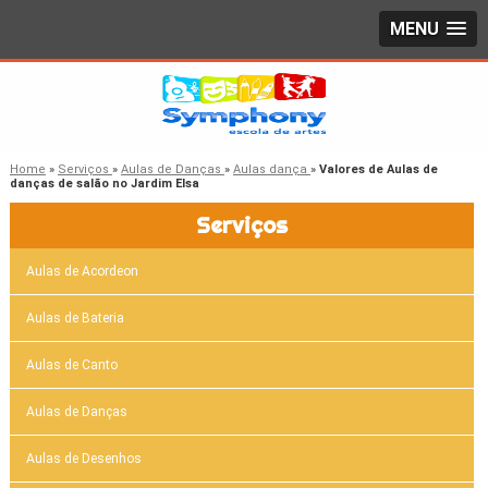
MENU
Home
»
Serviços
»
Aulas de Danças
»
Aulas dança
»
Valores de Aulas de
danças de salão no Jardim Elsa
Serviços
Aulas de Acordeon
Aulas de Bateria
Aulas de Canto
Aulas de Danças
Aulas de Desenhos