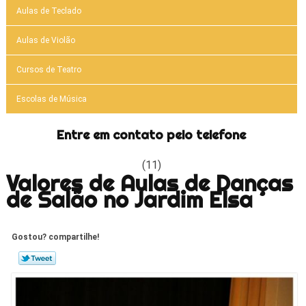
Aulas de Teclado
Aulas de Violão
Cursos de Teatro
Escolas de Música
Entre em contato pelo telefone
(11)
Valores de Aulas de Danças
de Salão no Jardim Elsa
Gostou? compartilhe!