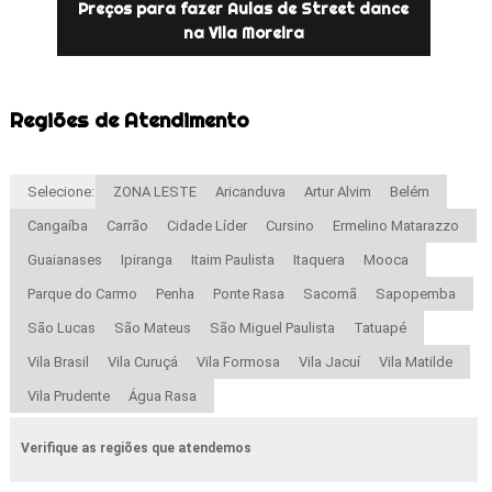
Preços para fazer Aulas de Street dance
na Vila Moreira
Regiões de Atendimento
Selecione:
ZONA LESTE
Aricanduva
Artur Alvim
Belém
Cangaíba
Carrão
Cidade Líder
Cursino
Ermelino Matarazzo
Guaianases
Ipiranga
Itaim Paulista
Itaquera
Mooca
Parque do Carmo
Penha
Ponte Rasa
Sacomã
Sapopemba
São Lucas
São Mateus
São Miguel Paulista
Tatuapé
Vila Brasil
Vila Curuçá
Vila Formosa
Vila Jacuí
Vila Matilde
Vila Prudente
Água Rasa
Verifique as regiões que atendemos