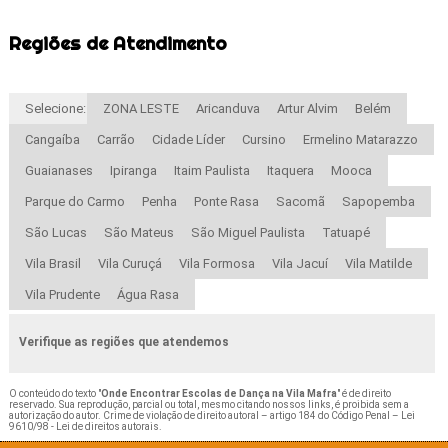
Regiões de Atendimento
Selecione:
ZONA LESTE
Aricanduva
Artur Alvim
Belém
Cangaíba
Carrão
Cidade Líder
Cursino
Ermelino Matarazzo
Guaianases
Ipiranga
Itaim Paulista
Itaquera
Mooca
Parque do Carmo
Penha
Ponte Rasa
Sacomã
Sapopemba
São Lucas
São Mateus
São Miguel Paulista
Tatuapé
Vila Brasil
Vila Curuçá
Vila Formosa
Vila Jacuí
Vila Matilde
Vila Prudente
Água Rasa
Verifique as regiões que atendemos
O conteúdo do texto "
Onde Encontrar Escolas de Dança na Vila Mafra
" é de direito
reservado. Sua reprodução, parcial ou total, mesmo citando nossos links, é proibida sem a
autorização do autor. Crime de violação de direito autoral – artigo 184 do Código Penal –
Lei
9610/98 - Lei de direitos autorais
.