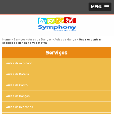
MENU
Home
»
Serviços
»
Aulas de Danças
»
Aulas de dança
»
Onde encontrar
Escolas de dança na Vila Mafra
Serviços
Aulas de Acordeon
Aulas de Bateria
Aulas de Canto
Aulas de Danças
Aulas de Desenhos