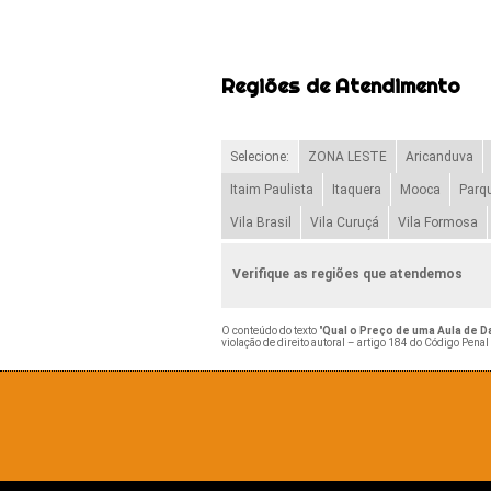
Regiões de Atendimento
Selecione:
ZONA LESTE
Aricanduva
Itaim Paulista
Itaquera
Mooca
Parq
Vila Brasil
Vila Curuçá
Vila Formosa
Verifique as regiões que atendemos
O conteúdo do texto "
Qual o Preço de uma Aula de D
violação de direito autoral – artigo 184 do Código Penal