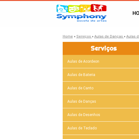
H
Home
»
Serviços
»
Aulas de Danças
»
Aulas 
Serviços
Aulas de Acordeon
Aulas de Bateria
Aulas de Canto
Aulas de Danças
Aulas de Desenhos
Aulas de Teclado