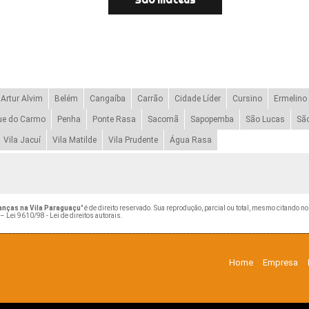
Artur Alvim
Belém
Cangaíba
Carrão
Cidade Líder
Cursino
Ermelino
ue do Carmo
Penha
Ponte Rasa
Sacomã
Sapopemba
São Lucas
Sã
Vila Jacuí
Vila Matilde
Vila Prudente
Água Rasa
anças na Vila Paraguaçu
" é de direito reservado. Sua reprodução, parcial ou total, mesmo citando n
 –
Lei 9610/98 - Lei de direitos autorais
.
Home
Empresa