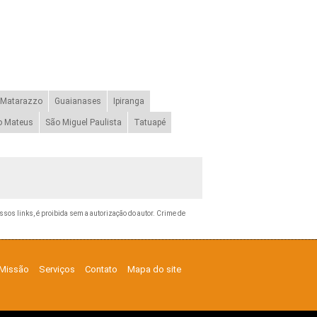
 Matarazzo
Guaianases
Ipiranga
o Mateus
São Miguel Paulista
Tatuapé
ossos links, é proibida sem a autorização do autor. Crime de
Missão
Serviços
Contato
Mapa do site