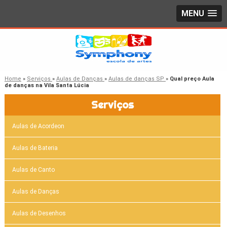
MENU
Home
»
Serviços
»
Aulas de Danças
»
Aulas de danças SP
»
Qual preço Aula
de danças na Vila Santa Lúcia
Serviços
Aulas de Acordeon
Aulas de Bateria
Aulas de Canto
Aulas de Danças
Aulas de Desenhos