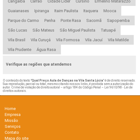
Cangaíba
Carrão
Cidade Líder
Cursino
Ermelino Matarazzo
Guaianases
Ipiranga
Itaim Paulista
Itaquera
Mooca
Parque do Carmo
Penha
Ponte Rasa
Sacomã
Sapopemba
São Lucas
São Mateus
São Miguel Paulista
Tatuapé
Vila Brasil
Vila Curuçá
Vila Formosa
Vila Jacuí
Vila Matilde
Vila Prudente
Água Rasa
Verifique as regiões que atendemos
O conteúdo do texto "
Qual Preço Aula de Danças na Vila Santa Lúcia
" é de direito reservado.
Sua reprodução, parcial ou total, mesmo citando nossos links, é proibida sem a autorização do
autor. Crime de violação de direito autoral – artigo 184 do Código Penal –
Lei 9610/98 - Lei de
direitos autorais
.
Home
Empresa
Missão
Serviços
Contato
Mapa do site