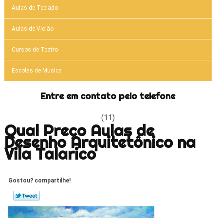
Aulas de Teclado
Aulas de Violão
Cursos de Teatro
Escolas de Música
Entre em contato pelo telefone
(11)
Qual Preço Aulas de
Desenho Arquitetônico na
Vila Talarico
Gostou? compartilhe!