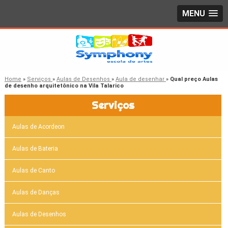
MENU
Home
»
Serviços
»
Aulas de Desenhos
»
Aula de desenhar
»
Qual preço Aulas
de desenho arquitetônico na Vila Talarico
Serviços
Aulas de Acordeon
Aulas de Bateria
Aulas de Canto
Aulas de Danças
Aulas de Desenhos