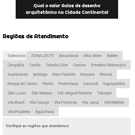
Qual o valor Aulas de desenho
arquitetônico na Cidade Continental
Regiões de Atendimento
Selecione:
ZONA LESTE
Aricanduva
Artur Alvim
Belém
Cangaíba
Carrão
Cidade Líder
Cursino
Ermelino Matarazzo
Guaianases
Ipiranga
Itaim Paulista
Itaquera
Mooca
Parque do Carmo
Penha
Ponte Rasa
Sacomã
Sapopemba
São Lucas
São Mateus
São Miguel Paulista
Tatuapé
Vila Brasil
Vila Curuçá
Vila Formosa
Vila Jacuí
Vila Matilde
Vila Prudente
Água Rasa
Verifique as regiões que atendemos