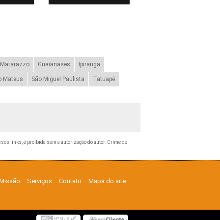
 Matarazzo
Guaianases
Ipiranga
o Mateus
São Miguel Paulista
Tatuapé
ssos links, é proibida sem a autorização do autor. Crime de
Missão
Serviços
Contato
Mapa do site