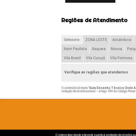
Regiões de Atendimento
Selecione:
ZONA LESTE
Aricanduva
Itaim Paulista
Itaquera
Mooca
Parq
Vila Brasil
Vila Curuçá
Vila Formosa
Verifique as regiões que atendemos
O conteúdo do texto "
Aula Desenho Técnico Onde Ac
violação de direito autoral – artigo 184 do Código Penal
O inteiro teor deste site está sujeito à proteção de direitos 