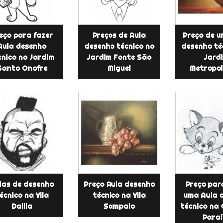
eço para fazer
Preços de Aula
Preço de u
Aula desenho
desenho técnico no
desenho té
cnico no Jardim
Jardim Fonte São
Jard
Santo Onofre
Miguel
Metropol
las de desenho
Preço Aula desenho
Preço par
écnico na Vila
técnico na Vila
uma Aula 
Dalila
Sampaio
técnico na
Paraí