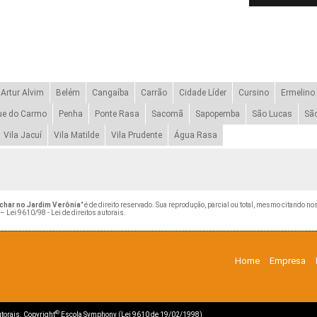
Artur Alvim
Belém
Cangaíba
Carrão
Cidade Líder
Cursino
Ermelino
ue do Carmo
Penha
Ponte Rasa
Sacomã
Sapopemba
São Lucas
Sã
Vila Jacuí
Vila Matilde
Vila Prudente
Água Rasa
har no Jardim Verônia
" é de direito reservado. Sua reprodução, parcial ou total, mesmo citando no
 –
Lei 9610/98 - Lei de direitos autorais
.
Home
Empresa
©
autorais. Copyright
Escola Symphony (Lei 9610 de 19/02/1998)