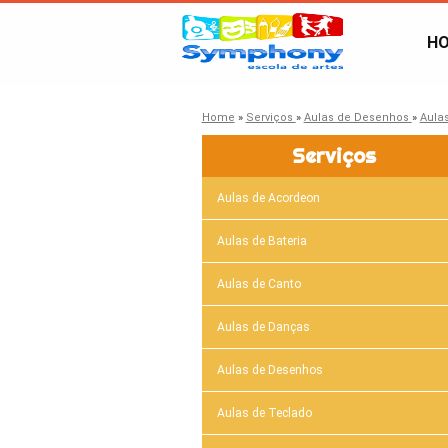
H
Home
»
Serviços
»
Aulas de Desenhos
»
Aula
Serviços
Aulas de Acordeon
Aulas de Bateria
Aulas de Canto
Aulas de Danças
Aulas de Desenhos
Aulas de Teclado