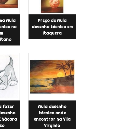
ma Aula
Preço de Aula
cnico no
desenho técnico em
im
Itaquera
itano
a fazer
Aula desenho
desenho
técnico onde
 Chácara
encontrar na Vila
so
Virginia