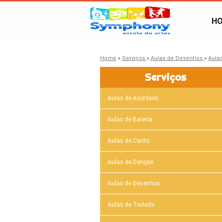
H
Home
»
Serviços
»
Aulas de Desenhos
»
Aula
Serviços
Aulas de Acordeon
Aulas de Bateria
Aulas de Canto
Aulas de Danças
Aulas de Desenhos
Aulas de Teclado