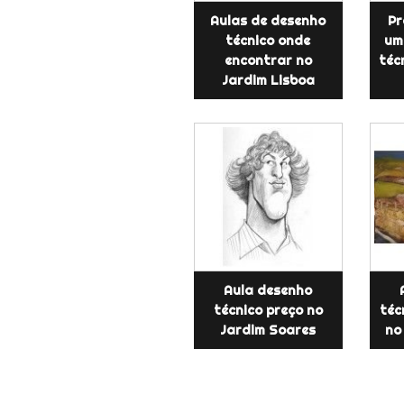
Aulas de desenho
Pr
técnico onde
um
encontrar no
téc
Jardim Lisboa
Aula desenho
técnico preço no
téc
Jardim Soares
no