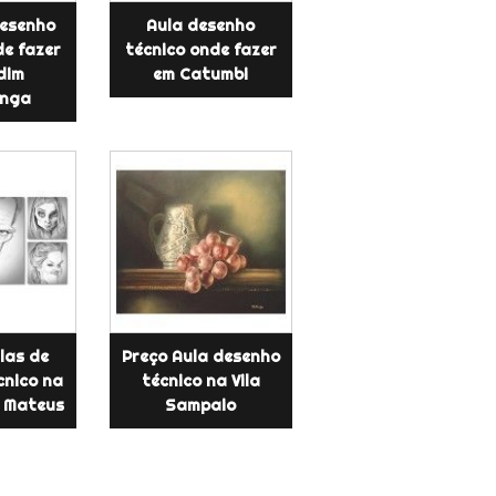
desenho
Aula desenho
de fazer
técnico onde fazer
dim
em Catumbi
inga
las de
Preço Aula desenho
cnico na
técnico na Vila
 Mateus
Sampaio