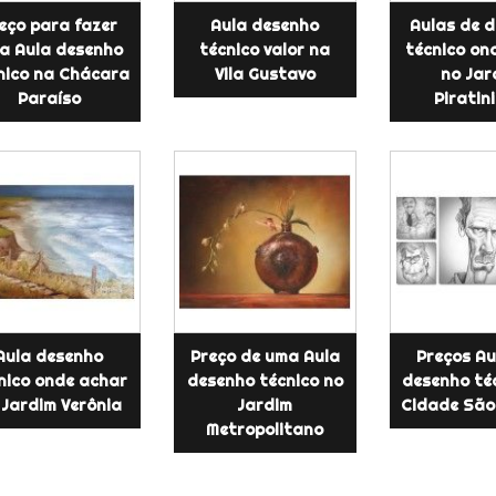
eço para fazer
Aula desenho
Aulas de 
a Aula desenho
técnico valor na
técnico on
nico na Chácara
Vila Gustavo
no Jar
Paraíso
Piratin
Aula desenho
Preço de uma Aula
Preços Au
nico onde achar
desenho técnico no
desenho té
 Jardim Verônia
Jardim
Cidade São
Metropolitano