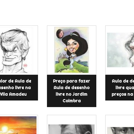
lor de Aula de
Preço para fazer
Aula de d
senho livre na
Aula de desenho
livre qua
Vila Amadeu
livre no Jardim
preços na 
Coimbra