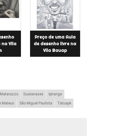
esenho
Preço de uma Aula
 na Vila
de desenho livre na
m
Vila Bauap
 Matarazzo
Guaianases
Ipiranga
o Mateus
São Miguel Paulista
Tatuapé