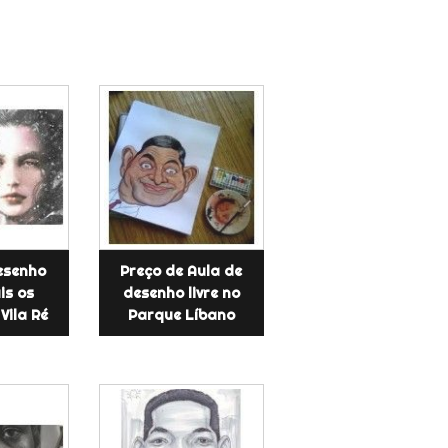
esenho
Preço de Aula de
is os
desenho livre no
Vila Ré
Parque Líbano