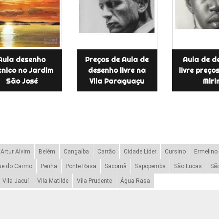
Aula desenho
Preços de Aula de
Aula de d
cnico no Jardim
desenho livre na
livre preços
São José
Vila Paraguaçu
Miri
Artur Alvim
Belém
Cangaíba
Carrão
Cidade Líder
Cursino
Ermelino
ue do Carmo
Penha
Ponte Rasa
Sacomã
Sapopemba
São Lucas
Sã
Vila Jacuí
Vila Matilde
Vila Prudente
Água Rasa