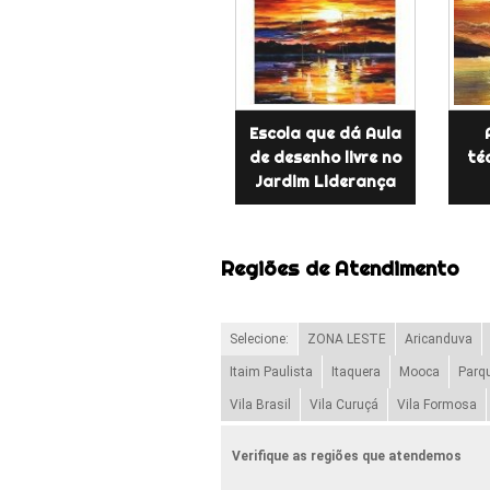
Escola que dá Aula
de desenho livre no
té
Jardim Liderança
Regiões de Atendimento
Selecione:
ZONA LESTE
Aricanduva
Itaim Paulista
Itaquera
Mooca
Parq
Vila Brasil
Vila Curuçá
Vila Formosa
Verifique as regiões que atendemos