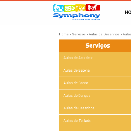
H
Home
»
Serviços
»
Aulas de Desenhos
»
Aula
Serviços
Aulas de Acordeon
Aulas de Bateria
Aulas de Canto
Aulas de Danças
Aulas de Desenhos
Aulas de Teclado