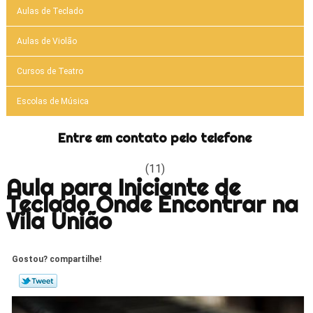
Aulas de Teclado
Aulas de Violão
Cursos de Teatro
Escolas de Música
Entre em contato pelo telefone
(11)
Aula para Iniciante de
Teclado Onde Encontrar na
Vila União
Gostou? compartilhe!