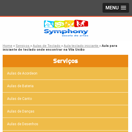
MENU
Home
»
Serviços
»
Aulas de Teclado
»
Aula teclado iniciante
»
Aula para
iniciante de teclado onde encontrar na Vila União
Serviços
Aulas de Acordeon
Aulas de Bateria
Aulas de Canto
Aulas de Danças
Aulas de Desenhos