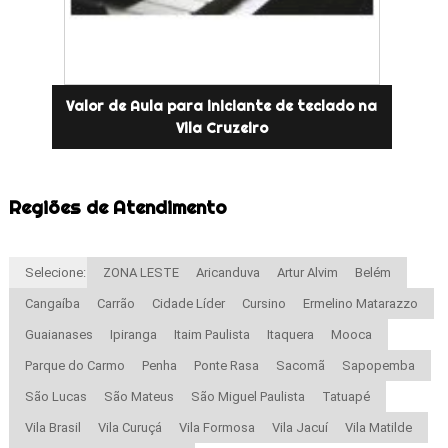
Valor de Aula para iniciante de teclado na
Vila Cruzeiro
Regiões de Atendimento
Selecione:
ZONA LESTE
Aricanduva
Artur Alvim
Belém
Cangaíba
Carrão
Cidade Líder
Cursino
Ermelino Matarazzo
Guaianases
Ipiranga
Itaim Paulista
Itaquera
Mooca
Parque do Carmo
Penha
Ponte Rasa
Sacomã
Sapopemba
São Lucas
São Mateus
São Miguel Paulista
Tatuapé
Vila Brasil
Vila Curuçá
Vila Formosa
Vila Jacuí
Vila Matilde