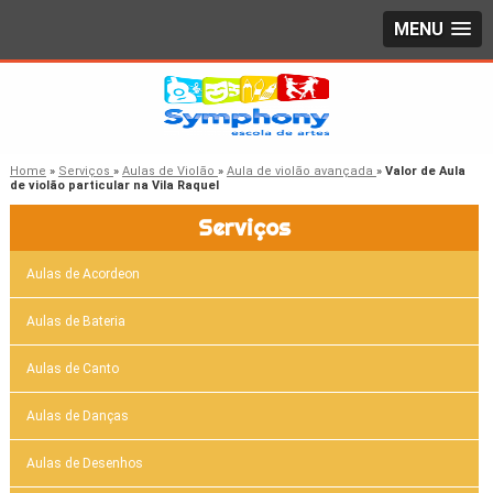
MENU
Home
»
Serviços
»
Aulas de Violão
»
Aula de violão avançada
»
Valor de Aula
de violão particular na Vila Raquel
Serviços
Aulas de Acordeon
Aulas de Bateria
Aulas de Canto
Aulas de Danças
Aulas de Desenhos