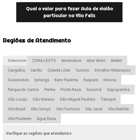
Qual o valor para fazer Aula de violão
particular na Vila Feliz
Regiões de Atendimento
Selecione:
ZONA LESTE
Aricanduva
Artur Alvim
Belém
Cangaíba
Carrão
Cidade Líder
Cursino
Ermelino Matarazzo
Guaianases
Ipiranga
Itaim Paulista
Itaquera
Mooca
Parque do Carmo
Penha
Ponte Rasa
Sacomã
Sapopemba
São Lucas
São Mateus
São Miguel Paulista
Tatuapé
Vila Brasil
Vila Curuçá
Vila Formosa
Vila Jacuí
Vila Matilde
Vila Prudente
Água Rasa
Verifique as regiões que atendemos