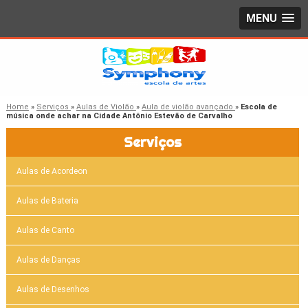
MENU
Home
»
Serviços
»
Aulas de Violão
»
Aula de violão avançado
»
Escola de
música onde achar na Cidade Antônio Estevão de Carvalho
Serviços
Aulas de Acordeon
Aulas de Bateria
Aulas de Canto
Aulas de Danças
Aulas de Desenhos