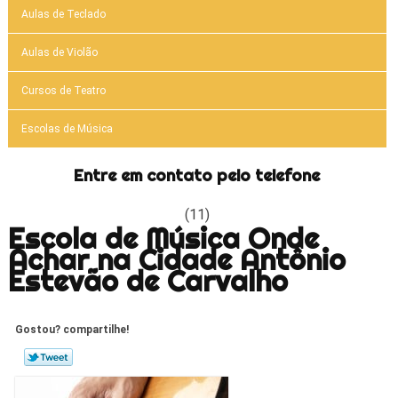
Aulas de Teclado
Aulas de Violão
Cursos de Teatro
Escolas de Música
Entre em contato pelo telefone
(11)
Escola de Música Onde
Achar na Cidade Antônio
Estevão de Carvalho
Gostou? compartilhe!