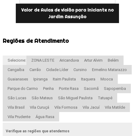
Valor de Aulas de violão para iniciante no
Jardim Assunção
Regiões de Atendimento
Selecione:
ZONA LESTE
Aricanduva
Artur Alvim
Belém
Cangaíba
Carrão
Cidade Líder
Cursino
Ermelino Matarazzo
Guaianases
Ipiranga
Itaim Paulista
Itaquera
Mooca
Parque do Carmo
Penha
Ponte Rasa
Sacomã
Sapopemba
São Lucas
São Mateus
São Miguel Paulista
Tatuapé
Vila Brasil
Vila Curuçá
Vila Formosa
Vila Jacuí
Vila Matilde
Vila Prudente
Água Rasa
Verifique as regiões que atendemos