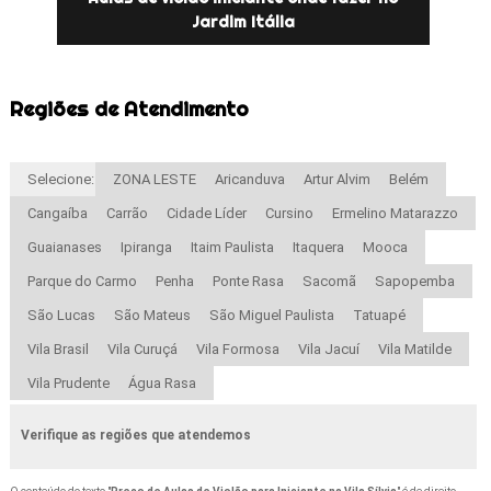
Jardim Itália
Regiões de Atendimento
Selecione:
ZONA LESTE
Aricanduva
Artur Alvim
Belém
Cangaíba
Carrão
Cidade Líder
Cursino
Ermelino Matarazzo
Guaianases
Ipiranga
Itaim Paulista
Itaquera
Mooca
Parque do Carmo
Penha
Ponte Rasa
Sacomã
Sapopemba
São Lucas
São Mateus
São Miguel Paulista
Tatuapé
Vila Brasil
Vila Curuçá
Vila Formosa
Vila Jacuí
Vila Matilde
Vila Prudente
Água Rasa
Verifique as regiões que atendemos