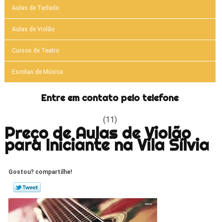
Aulas de Teclado
Aulas de Violão
Cursos de Teatro
Escolas de Música
Entre em contato pelo telefone
(11)
Preço de Aulas de Violão
para Iniciante na Vila Sílvia
Gostou? compartilhe!