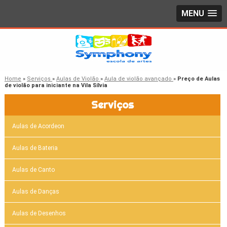
MENU
Home
»
Serviços
»
Aulas de Violão
»
Aula de violão avançado
»
Preço de Aulas
de violão para iniciante na Vila Sílvia
Serviços
Aulas de Acordeon
Aulas de Bateria
Aulas de Canto
Aulas de Danças
Aulas de Desenhos