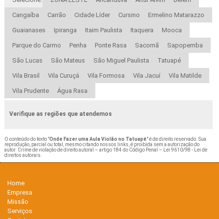
Cangaíba
Carrão
Cidade Líder
Cursino
Ermelino Matarazzo
Guaianases
Ipiranga
Itaim Paulista
Itaquera
Mooca
Parque do Carmo
Penha
Ponte Rasa
Sacomã
Sapopemba
São Lucas
São Mateus
São Miguel Paulista
Tatuapé
Vila Brasil
Vila Curuçá
Vila Formosa
Vila Jacuí
Vila Matilde
Vila Prudente
Água Rasa
Verifique as regiões que atendemos
O conteúdo do texto "
Onde Fazer uma Aula Violão no Tatuapé
" é de direito reservado. Sua
reprodução, parcial ou total, mesmo citando nossos links, é proibida sem a autorização do
autor. Crime de violação de direito autoral – artigo 184 do Código Penal –
Lei 9610/98 - Lei de
direitos autorais
.
Home
Empresa
Missão
Serviços