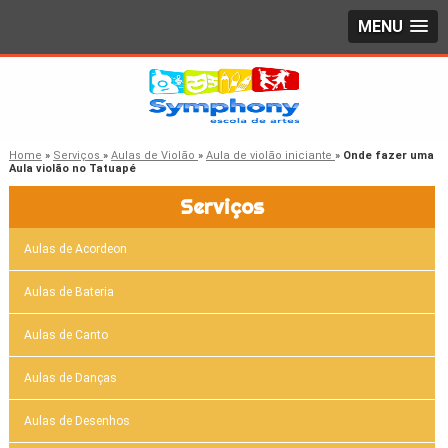
MENU
Home
»
Serviços
»
Aulas de Violão
»
Aula de violão iniciante
»
Onde fazer uma
Aula violão no Tatuapé
Serviços
Aulas de Acordeon
Aulas de Bateria
Aulas de Canto
Aulas de Danças
Aulas de Desenhos