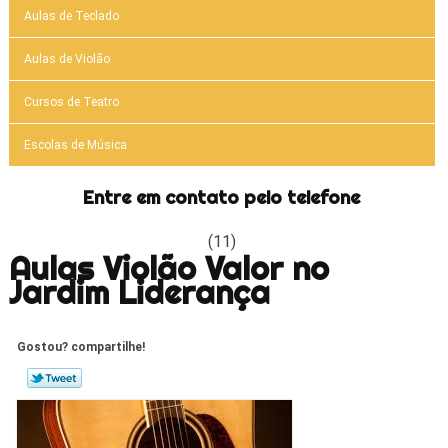
Aulas de Teclado
Aulas de Violão
Cursos de Teatro
Escolas de Música
Entre em contato pelo telefone
(11)
Aulas Violão Valor no
Jardim Liderança
Gostou? compartilhe!