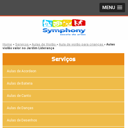
MENU
Home
»
Serviços
»
Aulas de Violão
»
Aula de violão para crianças
»
Aulas
violão valor no Jardim Liderança
Serviços
Aulas de Acordeon
Aulas de Bateria
Aulas de Canto
Aulas de Danças
Aulas de Desenhos