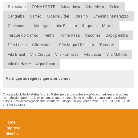
Selecione:
ZONA LESTE
Aricanduva
Artur Alvim
Belém
Cangaíba
Carrão
Cidade Líder
Cursino
Ermelino Matarazzo
Guaianases
Ipiranga
Itaim Paulista
Itaquera
Mooca
Parque do Carmo
Penha
Ponte Rasa
Sacomã
Sapopemba
São Lucas
São Mateus
São Miguel Paulista
Tatuapé
Vila Brasil
Vila Curuçá
Vila Formosa
Vila Jacuí
Vila Matilde
Vila Prudente
Água Rasa
Verifique as regiões que atendemos
O conteúdo do texto "
Aulas Violão Valor no Jardim Liderança
" é de direito reservado. Sua
reprodução, parcial ou total, mesmo citando nossos links, é proibida sem a autorização do
autor. Crime de violação de direito autoral – artigo 184 do Código Penal –
Lei 9610/98 - Lei de
direitos autorais
.
Home
Empresa
Missão