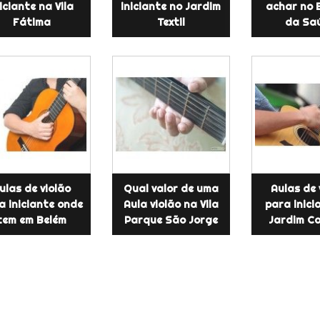
iciante na Vila
iniciante no Jardim
achar no 
Fátima
Textil
da Sa
ulas de violão
Qual valor de uma
Aulas de 
a iniciante onde
Aula violão na Vila
para inici
tem em Belém
Parque São Jorge
Jardim C