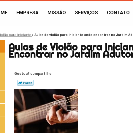
OME
EMPRESA
MISSÃO
SERVIÇOS
CONTATO
iolão para iniciante
»
Aulas de violão para iniciante onde encontrar no Jardim Ad
Aulas de Violão para Inicia
Encontrar no Jardim Aduto
Gostou? compartilhe!