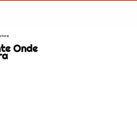
utora
nte Onde
ra