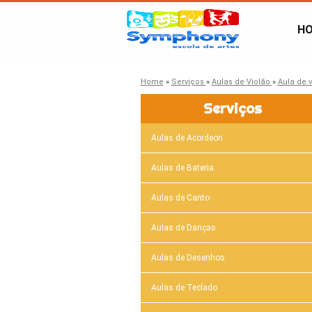
H
Home
»
Serviços
»
Aulas de Violão
»
Aula de v
Serviços
Aulas de Acordeon
Aulas de Bateria
Aulas de Canto
Aulas de Danças
Aulas de Desenhos
Aulas de Teclado