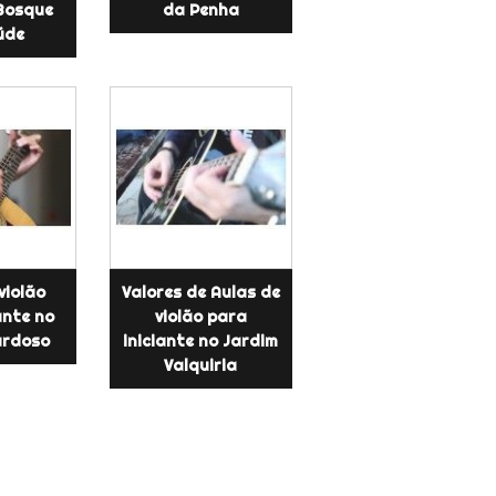
Bosque
da Penha
úde
violão
Valores de Aulas de
ante no
violão para
ardoso
iniciante no Jardim
Valquiria