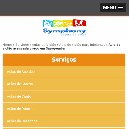
MENU
Home
»
Serviços
»
Aulas de Violão
»
Aula de violão para iniciantes
»
Aula de
violão avançada preço em Sapopemba
Serviços
Aulas de Acordeon
Aulas de Bateria
Aulas de Canto
Aulas de Danças
Aulas de Desenhos