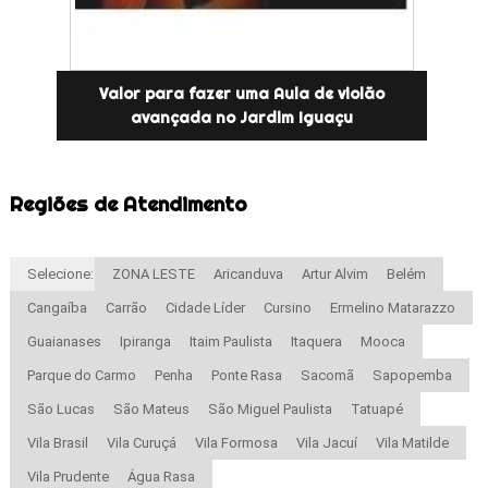
Valor para fazer uma Aula de violão
avançada no Jardim Iguaçu
Regiões de Atendimento
Selecione:
ZONA LESTE
Aricanduva
Artur Alvim
Belém
Cangaíba
Carrão
Cidade Líder
Cursino
Ermelino Matarazzo
Guaianases
Ipiranga
Itaim Paulista
Itaquera
Mooca
Parque do Carmo
Penha
Ponte Rasa
Sacomã
Sapopemba
São Lucas
São Mateus
São Miguel Paulista
Tatuapé
Vila Brasil
Vila Curuçá
Vila Formosa
Vila Jacuí
Vila Matilde
Vila Prudente
Água Rasa