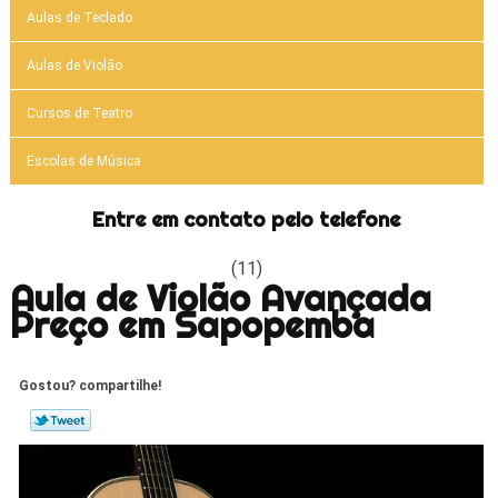
Aulas de Teclado
Aulas de Violão
Cursos de Teatro
Escolas de Música
Entre em contato pelo telefone
(11)
Aula de Violão Avançada
Preço em Sapopemba
Gostou? compartilhe!