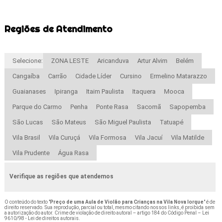
Regiões de Atendimento
Selecione:
ZONA LESTE
Aricanduva
Artur Alvim
Belém
Cangaíba
Carrão
Cidade Líder
Cursino
Ermelino Matarazzo
Guaianases
Ipiranga
Itaim Paulista
Itaquera
Mooca
Parque do Carmo
Penha
Ponte Rasa
Sacomã
Sapopemba
São Lucas
São Mateus
São Miguel Paulista
Tatuapé
Vila Brasil
Vila Curuçá
Vila Formosa
Vila Jacuí
Vila Matilde
Vila Prudente
Água Rasa
Verifique as regiões que atendemos
O conteúdo do texto "
Preço de uma Aula de Violão para Crianças na Vila Nova Iorque
" é de
direito reservado. Sua reprodução, parcial ou total, mesmo citando nossos links, é proibida sem
a autorização do autor. Crime de violação de direito autoral – artigo 184 do Código Penal –
Lei
9610/98 - Lei de direitos autorais
.