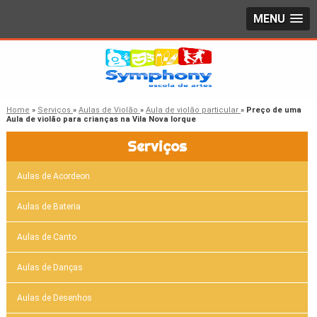
MENU
Home
»
Serviços
»
Aulas de Violão
»
Aula de violão particular
»
Preço de uma
Aula de violão para crianças na Vila Nova Iorque
Serviços
Aulas de Acordeon
Aulas de Bateria
Aulas de Canto
Aulas de Danças
Aulas de Desenhos