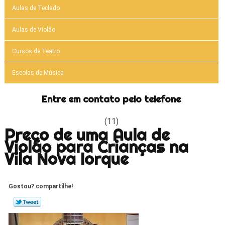
Aulas de Teclado
Aulas de Violão
Cursos de Teatro
Escolas de Música
Entre em contato pelo telefone
(11)
Preço de uma Aula de
Violão para Crianças na
Vila Nova Iorque
Gostou? compartilhe!