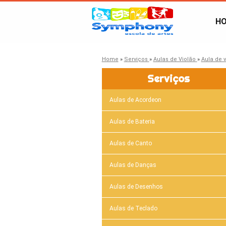
H
Home
»
Serviços
»
Aulas de Violão
»
Aula de 
Serviços
Aulas de Acordeon
Aulas de Bateria
Aulas de Canto
Aulas de Danças
Aulas de Desenhos
Aulas de Teclado