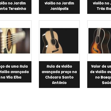
olão no Jardim
violão no Jardim
violão no
nta Teresinha
Janiópolis
Três Ma
eço de uma Aula
Aula de violão
Valor de u
violão avançada
avançada preço na
de violão 
na Vila Elba
Chácara Santo
no Bosq
Antônio
Saú