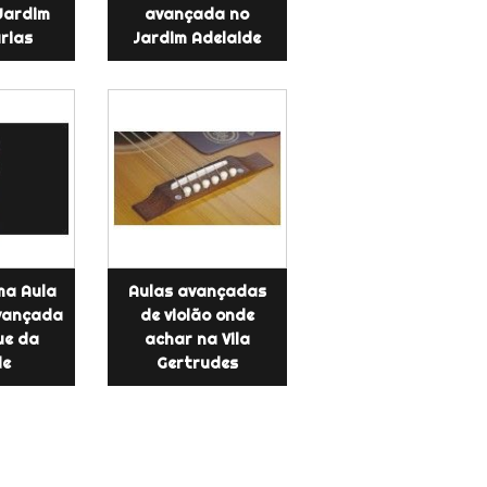
 Jardim
avançada no
rias
Jardim Adelaide
ma Aula
Aulas avançadas
avançada
de violão onde
ue da
achar na Vila
de
Gertrudes