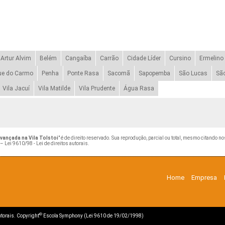
Artur Alvim
Belém
Cangaíba
Carrão
Cidade Líder
Cursino
Ermelino
ue do Carmo
Penha
Ponte Rasa
Sacomã
Sapopemba
São Lucas
Sã
Vila Jacuí
Vila Matilde
Vila Prudente
Água Rasa
vançada na Vila Tolstoi
" é de direito reservado. Sua reprodução, parcial ou total, mesmo citando n
 –
Lei 9610/98 - Lei de direitos autorais
.
Home
Empresa
©
autorais. Copyright
Escola Symphony (Lei 9610 de 19/02/1998)