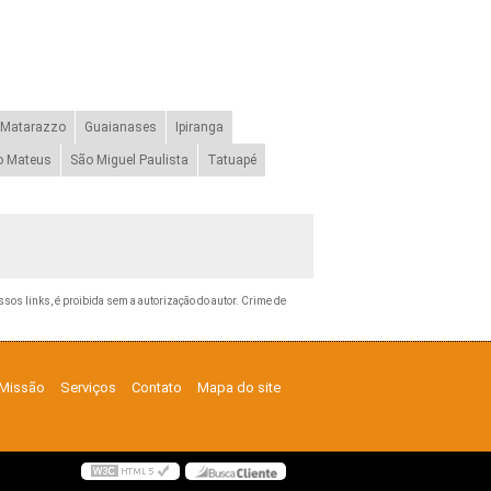
 Matarazzo
Guaianases
Ipiranga
o Mateus
São Miguel Paulista
Tatuapé
ossos links, é proibida sem a autorização do autor. Crime de
Missão
Serviços
Contato
Mapa do site