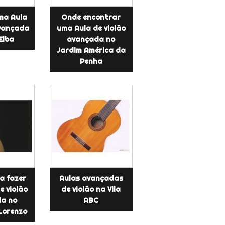
ma Aula
Onde encontrar
avançada
uma Aula de violão
 Elba
avançada no
Jardim América da
Penha
a fazer
Aulas avançadas
e violão
de violão na Vila
a no
ABC
Lorenzo