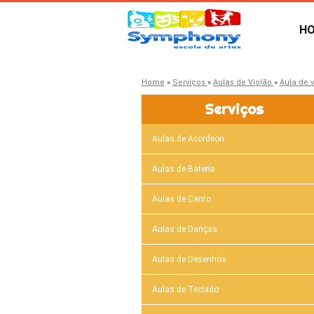
H
Home
»
Serviços
»
Aulas de Violão
»
Aula de 
Serviços
Aulas de Acordeon
Aulas de Bateria
Aulas de Canto
Aulas de Danças
Aulas de Desenhos
Aulas de Teclado