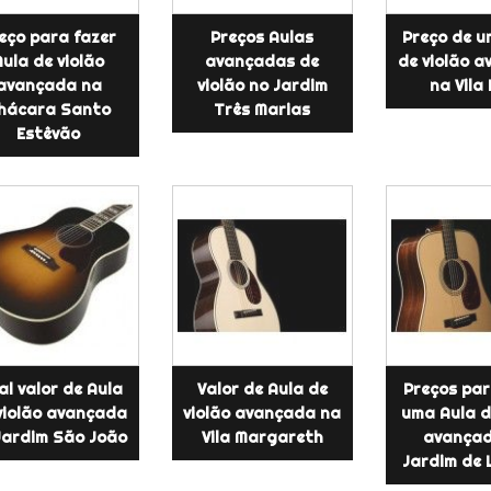
eço para fazer
Preços Aulas
Preço de u
Aula de violão
avançadas de
de violão 
avançada na
violão no Jardim
na Vila
hácara Santo
Três Marias
Estêvão
l valor de Aula
Valor de Aula de
Preços par
violão avançada
violão avançada na
uma Aula d
Jardim São João
Vila Margareth
avançad
Jardim de 