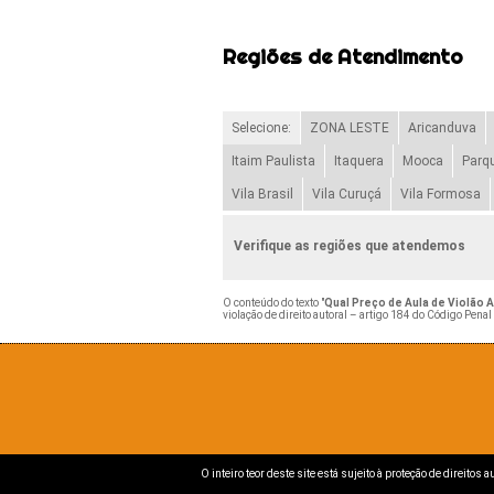
Regiões de Atendimento
Selecione:
ZONA LESTE
Aricanduva
Itaim Paulista
Itaquera
Mooca
Parq
Vila Brasil
Vila Curuçá
Vila Formosa
Verifique as regiões que atendemos
O conteúdo do texto "
Qual Preço de Aula de Violão A
violação de direito autoral – artigo 184 do Código Penal
O inteiro teor deste site está sujeito à proteção de direitos 