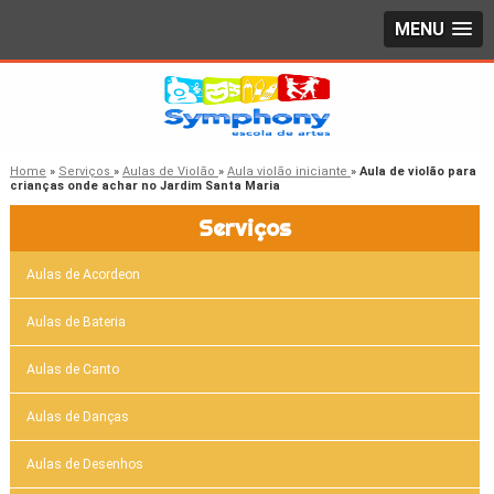
MENU
Home
»
Serviços
»
Aulas de Violão
»
Aula violão iniciante
»
Aula de violão para
crianças onde achar no Jardim Santa Maria
Serviços
Aulas de Acordeon
Aulas de Bateria
Aulas de Canto
Aulas de Danças
Aulas de Desenhos