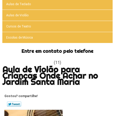
Aulas de Teclado
Aulas de Violão
Cursos de Teatro
Escolas de Música
Entre em contato pelo telefone
(11)
Aula de Violão para
Crianças Onde Achar no
Jardim Santa Maria
Gostou? compartilhe!