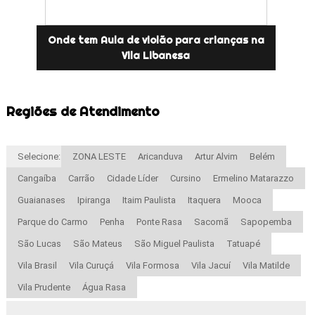
Onde tem Aula de violão para crianças na
Vila Libanesa
Regiões de Atendimento
Selecione:
ZONA LESTE
Aricanduva
Artur Alvim
Belém
Cangaíba
Carrão
Cidade Líder
Cursino
Ermelino Matarazzo
Guaianases
Ipiranga
Itaim Paulista
Itaquera
Mooca
Parque do Carmo
Penha
Ponte Rasa
Sacomã
Sapopemba
São Lucas
São Mateus
São Miguel Paulista
Tatuapé
Vila Brasil
Vila Curuçá
Vila Formosa
Vila Jacuí
Vila Matilde
Vila Prudente
Água Rasa